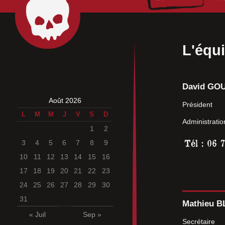
L'équi
David GO
Août 2026
Président
L
M
M
J
V
S
D
Administratio
1
2
3
4
5
6
7
8
9
10
11
12
13
14
15
16
17
18
19
20
21
22
23
24
25
26
27
28
29
30
31
Mathieu 
« Juil
Sep »
Secrétaire